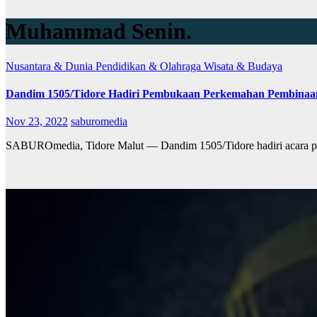
Muhammad Senin.
Nusantara & Dunia
Pendidikan & Olahraga
Wisata & Budaya
Dandim 1505/Tidore Hadiri Pembukaan Perkemahan Pembinaan
Nov 23, 2022
saburomedia
SABUROmedia, Tidore Malut — Dandim 1505/Tidore hadiri acara p