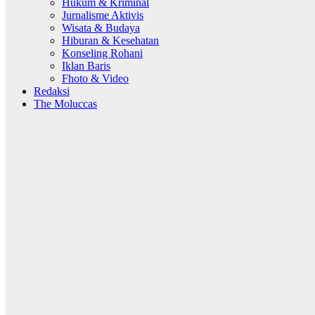
Hukum & Kriminal
Jurnalisme Aktivis
Wisata & Budaya
Hiburan & Kesehatan
Konseling Rohani
Iklan Baris
Fhoto & Video
Redaksi
The Moluccas