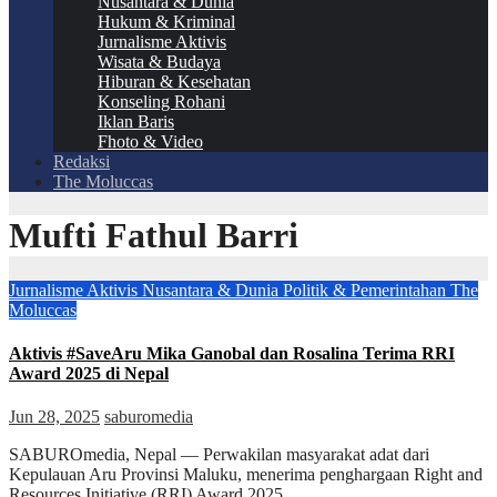
Nusantara & Dunia
Hukum & Kriminal
Jurnalisme Aktivis
Wisata & Budaya
Hiburan & Kesehatan
Konseling Rohani
Iklan Baris
Fhoto & Video
Redaksi
The Moluccas
Mufti Fathul Barri
Jurnalisme Aktivis
Nusantara & Dunia
Politik & Pemerintahan
The
Moluccas
Aktivis #SaveAru Mika Ganobal dan Rosalina Terima RRI
Award 2025 di Nepal
Jun 28, 2025
saburomedia
SABUROmedia, Nepal — Perwakilan masyarakat adat dari
Kepulauan Aru Provinsi Maluku, menerima penghargaan Right and
Resources Initiative (RRI) Award 2025…