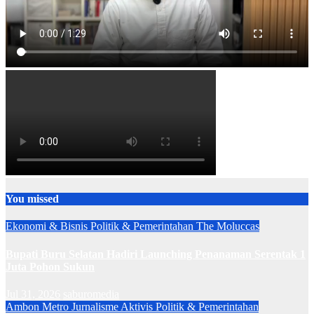
You missed
Ekonomi & Bisnis
Politik & Pemerintahan
The Moluccas
Bupati Buru Selatan Hadiri Launching Penanaman Serentak 1
Juta Pohon Sukun
Jul 31, 2026
saburomedia
Ambon Metro
Jurnalisme Aktivis
Politik & Pemerintahan