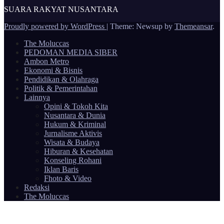
SUARA RAKYAT NUSANTARA
Proudly powered by WordPress
|
Theme: Newsup by
Themeansar
.
The Moluccas
PEDOMAN MEDIA SIBER
Ambon Metro
Ekonomi & Bisnis
Pendidikan & Olahraga
Politik & Pemerintahan
Lainnya
Opini & Tokoh Kita
Nusantara & Dunia
Hukum & Kriminal
Jurnalisme Aktivis
Wisata & Budaya
Hiburan & Kesehatan
Konseling Rohani
Iklan Baris
Fhoto & Video
Redaksi
The Moluccas