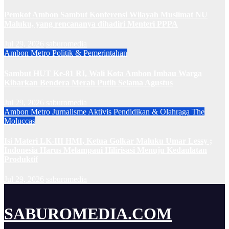
Pemkot Ambon Sambut Konferensi Wilayah Muslimat NU
Maluku, yang rencananya dihadiri Menteri PPPA
Jul 29, 2026
saburomedia
Ambon Metro
Politik & Pemerintahan
Sambut HUT Ke-81 RI, Wali Kota Ambon Imbau Warga
Kibarkan Bendera Merah Putih Selama Agustus
Jul 29, 2026
saburomedia
Ambon Metro
Jurnalisme Aktivis
Pendidikan & Olahraga
The
Moluccas
Isi Materi LK-III HMI, Ketua Golkar Maluku Umar Lessy ;
Indonesia Harus Melampaui Hilirisasi Menuju Kedaulatan
Produktif
Jul 29, 2026
saburomedia
SABUROMEDIA.COM