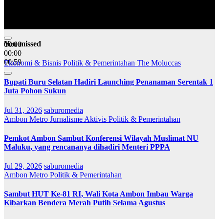
You missed
00:00
00:00
00:59
Ekonomi & Bisnis
Politik & Pemerintahan
The Moluccas
Bupati Buru Selatan Hadiri Launching Penanaman Serentak 1
Juta Pohon Sukun
Jul 31, 2026
saburomedia
Ambon Metro
Jurnalisme Aktivis
Politik & Pemerintahan
Pemkot Ambon Sambut Konferensi Wilayah Muslimat NU
Maluku, yang rencananya dihadiri Menteri PPPA
Jul 29, 2026
saburomedia
Ambon Metro
Politik & Pemerintahan
Sambut HUT Ke-81 RI, Wali Kota Ambon Imbau Warga
Kibarkan Bendera Merah Putih Selama Agustus