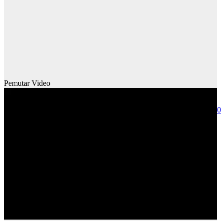
Pemutar Video
Media error: Format(s) not supported or source(s) not found
Unduh Berkas: https://www.saburomedia.com/wp-content/uploads/
00:00