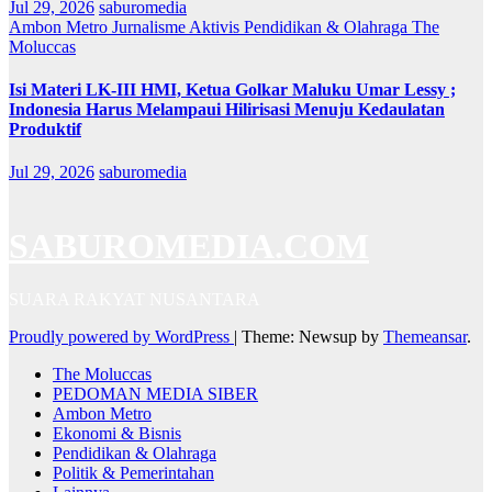
Jul 29, 2026
saburomedia
Ambon Metro
Jurnalisme Aktivis
Pendidikan & Olahraga
The
Moluccas
Isi Materi LK-III HMI, Ketua Golkar Maluku Umar Lessy ;
Indonesia Harus Melampaui Hilirisasi Menuju Kedaulatan
Produktif
Jul 29, 2026
saburomedia
SABUROMEDIA.COM
SUARA RAKYAT NUSANTARA
Proudly powered by WordPress
|
Theme: Newsup by
Themeansar
.
The Moluccas
PEDOMAN MEDIA SIBER
Ambon Metro
Ekonomi & Bisnis
Pendidikan & Olahraga
Politik & Pemerintahan