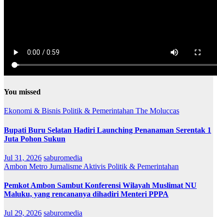
You missed
Ekonomi & Bisnis
Politik & Pemerintahan
The Moluccas
Bupati Buru Selatan Hadiri Launching Penanaman Serentak 1
Juta Pohon Sukun
Jul 31, 2026
saburomedia
Ambon Metro
Jurnalisme Aktivis
Politik & Pemerintahan
Pemkot Ambon Sambut Konferensi Wilayah Muslimat NU
Maluku, yang rencananya dihadiri Menteri PPPA
Jul 29, 2026
saburomedia