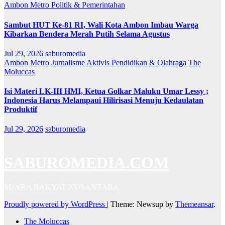
Ambon Metro
Politik & Pemerintahan
Sambut HUT Ke-81 RI, Wali Kota Ambon Imbau Warga
Kibarkan Bendera Merah Putih Selama Agustus
Jul 29, 2026
saburomedia
Ambon Metro
Jurnalisme Aktivis
Pendidikan & Olahraga
The
Moluccas
Isi Materi LK-III HMI, Ketua Golkar Maluku Umar Lessy ;
Indonesia Harus Melampaui Hilirisasi Menuju Kedaulatan
Produktif
Jul 29, 2026
saburomedia
SABUROMEDIA.COM
SUARA RAKYAT NUSANTARA
Proudly powered by WordPress
|
Theme: Newsup by
Themeansar
.
The Moluccas