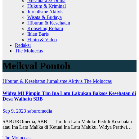
Nusantara & Dunia
Hukum & Kriminal
Jurnalisme Aktivis
Wisata & Budaya
Hiburan & Kesehatan
Konseling Rohani
Iklan Baris
Fhoto & Video
Redaksi
The Moluccas
Meikyal Pontoh
Hiburan & Kesehatan
Jurnalisme Aktivis
The Moluccas
Widya MI Pimpin Tim Ina Latu Lakukan Baksos Kesehatan di
Desa Waihatu SBB
Sep 9, 2023
saburomedia
SABUROmedia, SBB — Tim Ina Latu Maluku Peduli Kesehatan
atau Ina Latu Malika di Ketuai Ina Latu Maluku, Widya Pratiwi…
The Moluccas