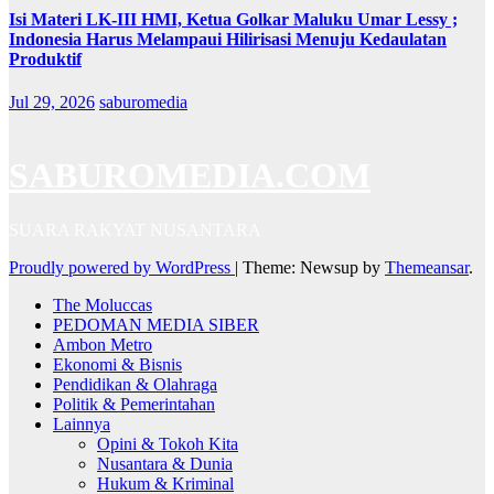
Isi Materi LK-III HMI, Ketua Golkar Maluku Umar Lessy ;
Indonesia Harus Melampaui Hilirisasi Menuju Kedaulatan
Produktif
Jul 29, 2026
saburomedia
SABUROMEDIA.COM
SUARA RAKYAT NUSANTARA
Proudly powered by WordPress
|
Theme: Newsup by
Themeansar
.
The Moluccas
PEDOMAN MEDIA SIBER
Ambon Metro
Ekonomi & Bisnis
Pendidikan & Olahraga
Politik & Pemerintahan
Lainnya
Opini & Tokoh Kita
Nusantara & Dunia
Hukum & Kriminal