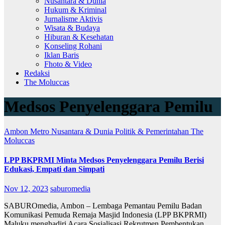
Nusantara & Dunia
Hukum & Kriminal
Jurnalisme Aktivis
Wisata & Budaya
Hiburan & Kesehatan
Konseling Rohani
Iklan Baris
Fhoto & Video
Redaksi
The Moluccas
Medsos Penyelenggara Pemilu
Ambon Metro
Nusantara & Dunia
Politik & Pemerintahan
The
Moluccas
LPP BKPRMI Minta Medsos Penyelenggara Pemilu Berisi
Edukasi, Empati dan Simpati
Nov 12, 2023
saburomedia
SABUROmedia, Ambon – Lembaga Pemantau Pemilu Badan
Komunikasi Pemuda Remaja Masjid Indonesia (LPP BKPRMI)
Maluku menghadiri Acara Sosialisasi Rekrutmen Pembentukan…