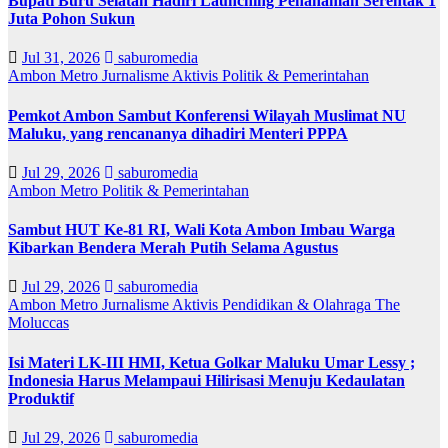
Bupati Buru Selatan Hadiri Launching Penanaman Serentak 1
Juta Pohon Sukun
Jul 31, 2026
saburomedia
Ambon Metro
Jurnalisme Aktivis
Politik & Pemerintahan
Pemkot Ambon Sambut Konferensi Wilayah Muslimat NU
Maluku, yang rencananya dihadiri Menteri PPPA
Jul 29, 2026
saburomedia
Ambon Metro
Politik & Pemerintahan
Sambut HUT Ke-81 RI, Wali Kota Ambon Imbau Warga
Kibarkan Bendera Merah Putih Selama Agustus
Jul 29, 2026
saburomedia
Ambon Metro
Jurnalisme Aktivis
Pendidikan & Olahraga
The
Moluccas
Isi Materi LK-III HMI, Ketua Golkar Maluku Umar Lessy ;
Indonesia Harus Melampaui Hilirisasi Menuju Kedaulatan
Produktif
Jul 29, 2026
saburomedia