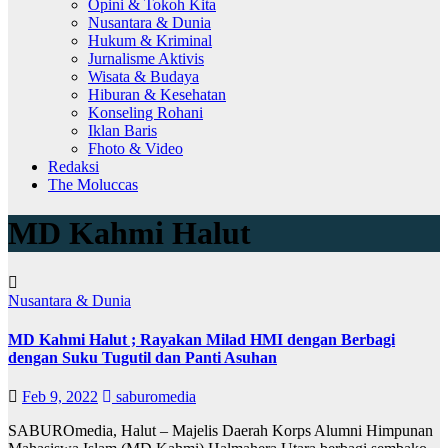
Opini & Tokoh Kita
Nusantara & Dunia
Hukum & Kriminal
Jurnalisme Aktivis
Wisata & Budaya
Hiburan & Kesehatan
Konseling Rohani
Iklan Baris
Fhoto & Video
Redaksi
The Moluccas
MD Kahmi Halut
Nusantara & Dunia
MD Kahmi Halut ; Rayakan Milad HMI dengan Berbagi
dengan Suku Tugutil dan Panti Asuhan
Feb 9, 2022
saburomedia
SABUROmedia, Halut – Majelis Daerah Korps Alumni Himpunan