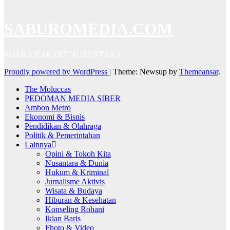
SABUROMEDIA.COM
SUARA RAKYAT NUSANTARA
Proudly powered by WordPress
|
Theme: Newsup by
Themeansar
.
The Moluccas
PEDOMAN MEDIA SIBER
Ambon Metro
Ekonomi & Bisnis
Pendidikan & Olahraga
Politik & Pemerintahan
Lainnya
Opini & Tokoh Kita
Nusantara & Dunia
Hukum & Kriminal
Jurnalisme Aktivis
Wisata & Budaya
Hiburan & Kesehatan
Konseling Rohani
Iklan Baris
Fhoto & Video