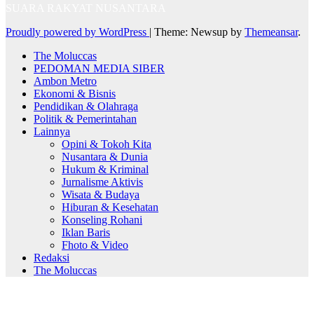
SUARA RAKYAT NUSANTARA
Proudly powered by WordPress
|
Theme: Newsup by
Themeansar
.
The Moluccas
PEDOMAN MEDIA SIBER
Ambon Metro
Ekonomi & Bisnis
Pendidikan & Olahraga
Politik & Pemerintahan
Lainnya
Opini & Tokoh Kita
Nusantara & Dunia
Hukum & Kriminal
Jurnalisme Aktivis
Wisata & Budaya
Hiburan & Kesehatan
Konseling Rohani
Iklan Baris
Fhoto & Video
Redaksi
The Moluccas