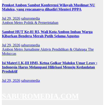
Pemkot Ambon Sambut Konferensi Wilayah Muslimat NU
Maluku, yang rencananya dihadiri Menteri PPPA
Jul 29, 2026
saburomedia
Ambon Metro
Politik & Pemerintahan
Sambut HUT Ke-81 RI, Wali Kota Ambon Imbau Warga
Kibarkan Bendera Merah Putih Selama Agustus
Jul 29, 2026
saburomedia
Ambon Metro
Jurnalisme Aktivis
Pendidikan & Olahraga
The
Moluccas
Isi Materi LK-III HMI, Ketua Golkar Maluku Umar Lessy ;
Indonesia Harus Melampaui Hilirisasi Menuju Kedaulatan
Produktif
Jul 29, 2026
saburomedia
SABUROMEDIA.COM