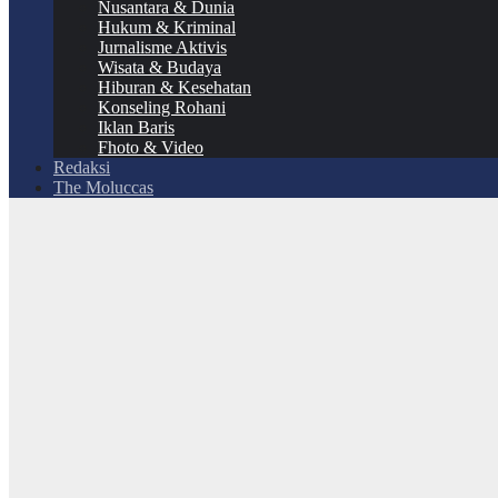
Nusantara & Dunia
Hukum & Kriminal
Jurnalisme Aktivis
Wisata & Budaya
Hiburan & Kesehatan
Konseling Rohani
Iklan Baris
Fhoto & Video
Redaksi
The Moluccas