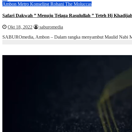
Ambon Metro
Konseling Rohani
The Moluccas
Safari Dakwah ” Menuju Telaga Rasulullah ” Teteh Hj Khadija
Okt 18, 2022
saburomedia
SABUROmedia, Ambon – Dalam rangka menyambut Maulid Nabi M
Pemutar
Video