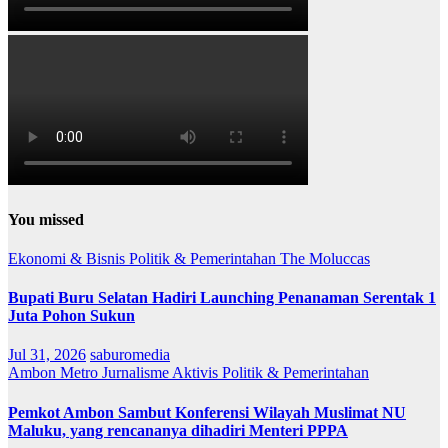
You missed
Ekonomi & Bisnis
Politik & Pemerintahan
The Moluccas
Bupati Buru Selatan Hadiri Launching Penanaman Serentak 1
Juta Pohon Sukun
Jul 31, 2026
saburomedia
Ambon Metro
Jurnalisme Aktivis
Politik & Pemerintahan
Pemkot Ambon Sambut Konferensi Wilayah Muslimat NU
Maluku, yang rencananya dihadiri Menteri PPPA