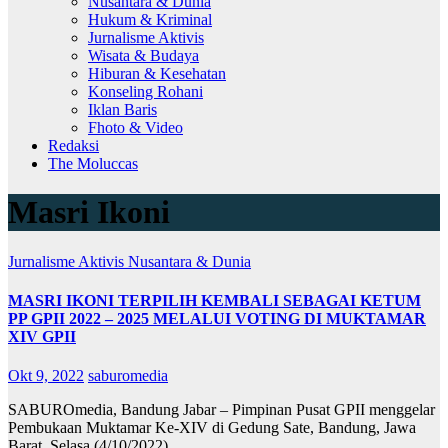
Nusantara & Dunia
Hukum & Kriminal
Jurnalisme Aktivis
Wisata & Budaya
Hiburan & Kesehatan
Konseling Rohani
Iklan Baris
Fhoto & Video
Redaksi
The Moluccas
Masri Ikoni
Jurnalisme Aktivis
Nusantara & Dunia
MASRI IKONI TERPILIH KEMBALI SEBAGAI KETUM
PP GPII 2022 – 2025 MELALUI VOTING DI MUKTAMAR
XIV GPII
Okt 9, 2022
saburomedia
SABUROmedia, Bandung Jabar – Pimpinan Pusat GPII menggelar
Pembukaan Muktamar Ke-XIV di Gedung Sate, Bandung, Jawa
Barat, Selasa (4/10/2022). …