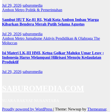
Jul 29, 2026
saburomedia
Ambon Metro
Politik & Pemerintahan
Sambut HUT Ke-81 RI, Wali Kota Ambon Imbau Warga
Kibarkan Bendera Merah Putih Selama Agustus
Jul 29, 2026
saburomedia
Ambon Metro
Jurnalisme Aktivis
Pendidikan & Olahraga
The
Moluccas
Isi Materi LK-III HMI, Ketua Golkar Maluku Umar Lessy ;
Indonesia Harus Melampaui Hilirisasi Menuju Kedaulatan
Produktif
Jul 29, 2026
saburomedia
SABUROMEDIA.COM
SUARA RAKYAT NUSANTARA
Proudly powered by WordPress
|
Theme: Newsup by
Themeansar
.