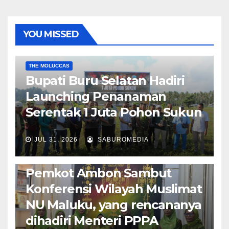
YOU MISSED
EKONOMI & BISNIS
POLITIK & PEMERINTAHAN
THE MOLUCCAS
Bupati Buru Selatan Hadiri
Launching Penanaman
Serentak 1 Juta Pohon Sukun
JUL 31, 2026
SABUROMEDIA
AMBON METRO
JURNALISME AKTIVIS
POLITIK & PEMERINTAHAN
Pemkot Ambon Sambut
Konferensi Wilayah Muslimat
NU Maluku, yang rencananya
dihadiri Menteri PPPA