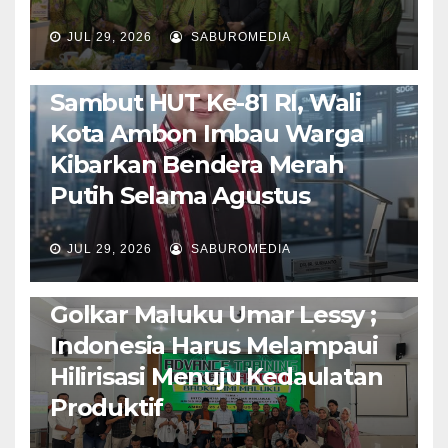
JUL 29, 2026
SABUROMEDIA
AMBON METRO
POLITIK & PEMERINTAHAN
Sambut HUT Ke-81 RI, Wali
Kota Ambon Imbau Warga
Kibarkan Bendera Merah
Putih Selama Agustus
AMBON METRO
JURNALISME AKTIVIS
JUL 29, 2026
SABUROMEDIA
PENDIDIKAN & OLAHRAGA
THE MOLUCCAS
Isi Materi LK-III HMI, Ketua
Golkar Maluku Umar Lessy ;
Indonesia Harus Melampaui
Hilirisasi Menuju Kedaulatan
Produktif