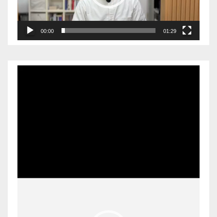
00:00
01:29
Pemutar
Video