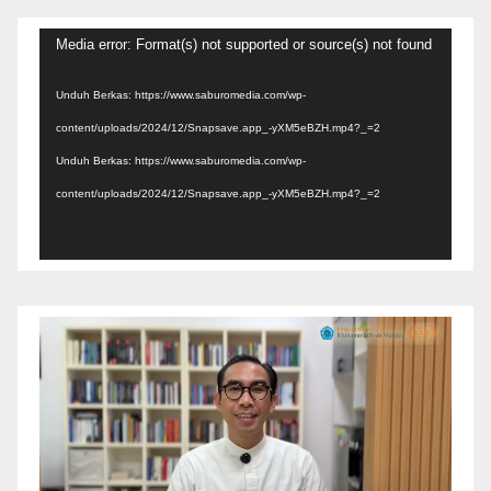
Pemutar
Media error: Format(s) not supported or source(s) not found
Video
Unduh Berkas: https://www.saburomedia.com/wp-
content/uploads/2024/12/Snapsave.app_-yXM5eBZH.mp4?_=2
Unduh Berkas: https://www.saburomedia.com/wp-
content/uploads/2024/12/Snapsave.app_-yXM5eBZH.mp4?_=2
Pemutar
Video