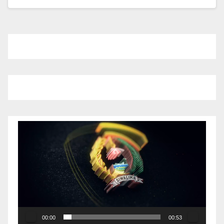
Pemutar
Video
00:00
00:53