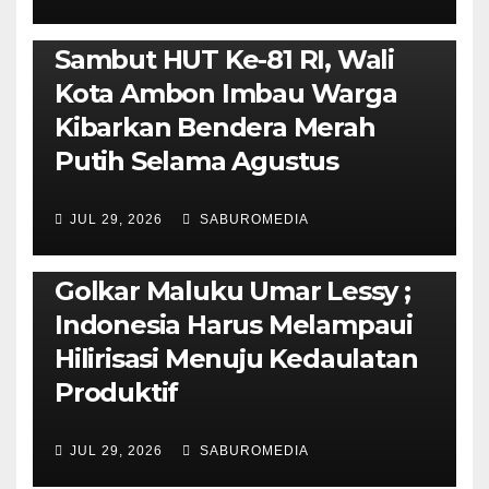
AMBON METRO
POLITIK & PEMERINTAHAN
Sambut HUT Ke-81 RI, Wali
Kota Ambon Imbau Warga
Kibarkan Bendera Merah
Putih Selama Agustus
AMBON METRO
JURNALISME AKTIVIS
JUL 29, 2026
SABUROMEDIA
PENDIDIKAN & OLAHRAGA
THE MOLUCCAS
Isi Materi LK-III HMI, Ketua
Golkar Maluku Umar Lessy ;
Indonesia Harus Melampaui
Hilirisasi Menuju Kedaulatan
Produktif
JUL 29, 2026
SABUROMEDIA