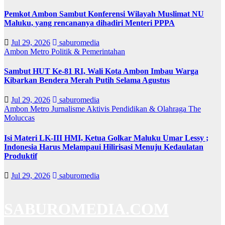
Pemkot Ambon Sambut Konferensi Wilayah Muslimat NU
Maluku, yang rencananya dihadiri Menteri PPPA
Jul 29, 2026
saburomedia
Ambon Metro
Politik & Pemerintahan
Sambut HUT Ke-81 RI, Wali Kota Ambon Imbau Warga
Kibarkan Bendera Merah Putih Selama Agustus
Jul 29, 2026
saburomedia
Ambon Metro
Jurnalisme Aktivis
Pendidikan & Olahraga
The
Moluccas
Isi Materi LK-III HMI, Ketua Golkar Maluku Umar Lessy ;
Indonesia Harus Melampaui Hilirisasi Menuju Kedaulatan
Produktif
Jul 29, 2026
saburomedia
SABUROMEDIA.COM