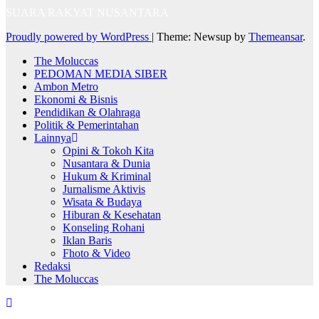
SUARA RAKYAT NUSANTARA
Proudly powered by WordPress
|
Theme: Newsup by
Themeansar
.
The Moluccas
PEDOMAN MEDIA SIBER
Ambon Metro
Ekonomi & Bisnis
Pendidikan & Olahraga
Politik & Pemerintahan
Lainnya
Opini & Tokoh Kita
Nusantara & Dunia
Hukum & Kriminal
Jurnalisme Aktivis
Wisata & Budaya
Hiburan & Kesehatan
Konseling Rohani
Iklan Baris
Fhoto & Video
Redaksi
The Moluccas