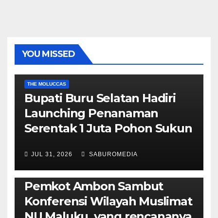
YOU MISSED
EKONOMI & BISNIS
POLITIK & PEMERINTAHAN
THE MOLUCCAS
Bupati Buru Selatan Hadiri
Launching Penanaman
Serentak 1 Juta Pohon Sukun
JUL 31, 2026
SABUROMEDIA
AMBON METRO
JURNALISME AKTIVIS
POLITIK & PEMERINTAHAN
Pemkot Ambon Sambut
Konferensi Wilayah Muslimat
NU Maluku, yang rencananya