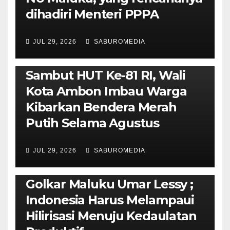
dihadiri Menteri PPPA
JUL 29, 2026
SABUROMEDIA
AMBON METRO
POLITIK & PEMERINTAHAN
Sambut HUT Ke-81 RI, Wali
Kota Ambon Imbau Warga
Kibarkan Bendera Merah
Putih Selama Agustus
AMBON METRO
JURNALISME AKTIVIS
JUL 29, 2026
SABUROMEDIA
PENDIDIKAN & OLAHRAGA
THE MOLUCCAS
Isi Materi LK-III HMI, Ketua
Golkar Maluku Umar Lessy ;
Indonesia Harus Melampaui
Hilirisasi Menuju Kedaulatan