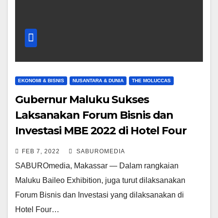
EKONOMI & BISNIS
NUSANTARA & DUNIA
THE MOLUCCAS
Gubernur Maluku Sukses
Laksanakan Forum Bisnis dan
Investasi MBE 2022 di Hotel Four
Points by Sheraton Makassar
FEB 7, 2022
SABUROMEDIA
SABUROmedia, Makassar — Dalam rangkaian
Maluku Baileo Exhibition, juga turut dilaksanakan
Forum Bisnis dan Investasi yang dilaksanakan di
Hotel Four…