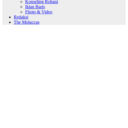
Konseling Rohani
Iklan Baris
Fhoto & Video
Redaksi
The Moluccas