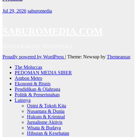
Jul 29, 2026
saburomedia
SABUROMEDIA.COM
SUARA RAKYAT NUSANTARA
Proudly powered by WordPress
|
Theme: Newsup by
Themeansar
.
The Moluccas
PEDOMAN MEDIA SIBER
Ambon Metro
Ekonomi & Bisnis
Pendidikan & Olahraga
Politik & Pemerintahan
Lainnya
Opini & Tokoh Kita
Nusantara & Dunia
Hukum & Kriminal
Jurnalisme Aktivis
Wisata & Budaya
Hiburan & Kesehatan