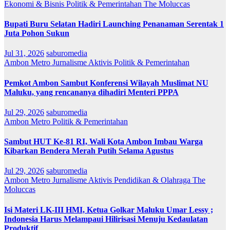
Ekonomi & Bisnis
Politik & Pemerintahan
The Moluccas
Bupati Buru Selatan Hadiri Launching Penanaman Serentak 1
Juta Pohon Sukun
Jul 31, 2026
saburomedia
Ambon Metro
Jurnalisme Aktivis
Politik & Pemerintahan
Pemkot Ambon Sambut Konferensi Wilayah Muslimat NU
Maluku, yang rencananya dihadiri Menteri PPPA
Jul 29, 2026
saburomedia
Ambon Metro
Politik & Pemerintahan
Sambut HUT Ke-81 RI, Wali Kota Ambon Imbau Warga
Kibarkan Bendera Merah Putih Selama Agustus
Jul 29, 2026
saburomedia
Ambon Metro
Jurnalisme Aktivis
Pendidikan & Olahraga
The
Moluccas
Isi Materi LK-III HMI, Ketua Golkar Maluku Umar Lessy ;
Indonesia Harus Melampaui Hilirisasi Menuju Kedaulatan
Produktif