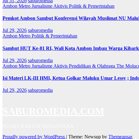
Jul 31, 2026
saburomedia
Ambon Metro
Jurnalisme Aktivis
Politik & Pemerintahan
Pemkot Ambon Sambut Konferensi Wilayah Muslimat NU Maluk
Jul 29, 2026
saburomedia
Ambon Metro
Politik & Pemerintahan
Sambut HUT Ke-81 RI, Wali Kota Ambon Imbau Warga Kibarka
Jul 29, 2026
saburomedia
Ambon Metro
Jurnalisme Aktivis
Pendidikan & Olahraga
The Moluc
Isi Materi LK-III HMI, Ketua Golkar Maluku Umar Lessy ; Indo
Jul 29, 2026
saburomedia
SABUROMEDIA.COM
SUARA RAKYAT NUSANTARA
Proudly powered by WordPress
|
Theme: Newsup by
Themeansar
.