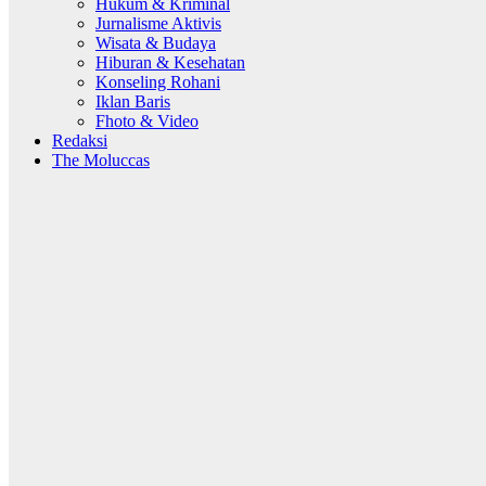
Hukum & Kriminal
Jurnalisme Aktivis
Wisata & Budaya
Hiburan & Kesehatan
Konseling Rohani
Iklan Baris
Fhoto & Video
Redaksi
The Moluccas