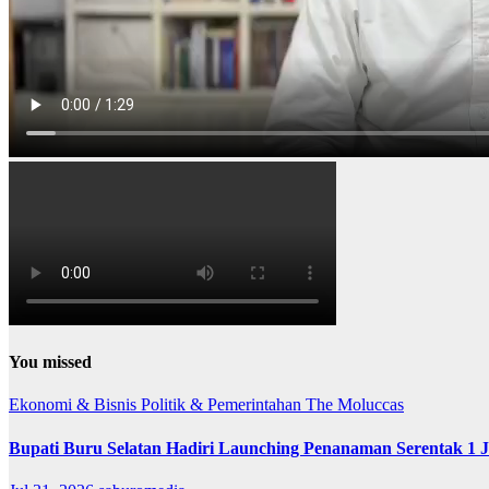
You missed
Ekonomi & Bisnis
Politik & Pemerintahan
The Moluccas
Bupati Buru Selatan Hadiri Launching Penanaman Serentak 1 