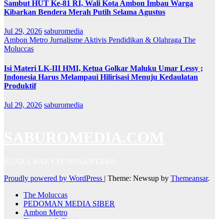
Sambut HUT Ke-81 RI, Wali Kota Ambon Imbau Warga
Kibarkan Bendera Merah Putih Selama Agustus
Jul 29, 2026
saburomedia
Ambon Metro
Jurnalisme Aktivis
Pendidikan & Olahraga
The
Moluccas
Isi Materi LK-III HMI, Ketua Golkar Maluku Umar Lessy ;
Indonesia Harus Melampaui Hilirisasi Menuju Kedaulatan
Produktif
Jul 29, 2026
saburomedia
SABUROMEDIA.COM
SUARA RAKYAT NUSANTARA
Proudly powered by WordPress
|
Theme: Newsup by
Themeansar
.
The Moluccas
PEDOMAN MEDIA SIBER
Ambon Metro