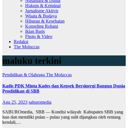
Nusantara & Dunia
Hukum & Kriminal
Jurnalisme Aktivis
Wisata & Budaya
Hiburan & Kesehatan
Konseling Rohani
Iklan Baris
Fhoto & Video
Redaksi
The Moluccas
maluku terkini
Pendidikan & Olahraga
The Moluccas
Kadis PDK Minta Kades dan Kepsek Bersinergi Bangun Dunia
Pendidikan di SBB
Agu 25, 2023
saburomedia
SABUROmedia, SBB — Kondisi wilayah Kabupaten SBB yang
luas dan memiliki pulau – pulau yang sulit dijangkau oleh rentang
kendali,…