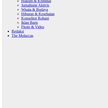
Hukum & Kriminal
Jurnalisme Aktivis
Wisata & Budaya
Hiburan & Kesehatan
Konseling Rohani
Iklan Baris
Fhoto & Video
Redaksi
The Moluccas