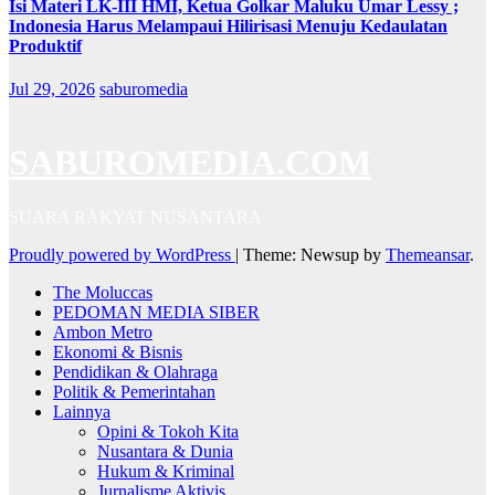
Isi Materi LK-III HMI, Ketua Golkar Maluku Umar Lessy ;
Indonesia Harus Melampaui Hilirisasi Menuju Kedaulatan
Produktif
Jul 29, 2026
saburomedia
SABUROMEDIA.COM
SUARA RAKYAT NUSANTARA
Proudly powered by WordPress
|
Theme: Newsup by
Themeansar
.
The Moluccas
PEDOMAN MEDIA SIBER
Ambon Metro
Ekonomi & Bisnis
Pendidikan & Olahraga
Politik & Pemerintahan
Lainnya
Opini & Tokoh Kita
Nusantara & Dunia
Hukum & Kriminal
Jurnalisme Aktivis