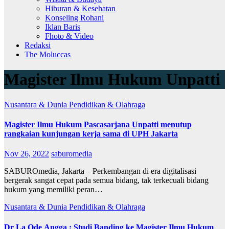
Hiburan & Kesehatan
Konseling Rohani
Iklan Baris
Fhoto & Video
Redaksi
The Moluccas
Magister Ilmu Hukum Unpatti
Nusantara & Dunia
Pendidikan & Olahraga
Magister Ilmu Hukum Pascasarjana Unpatti menutup
rangkaian kunjungan kerja sama di UPH Jakarta
Nov 26, 2022
saburomedia
SABUROmedia, Jakarta – Perkembangan di era digitalisasi
bergerak sangat cepat pada semua bidang, tak terkecuali bidang
hukum yang memiliki peran…
Nusantara & Dunia
Pendidikan & Olahraga
Dr La Ode Angga ; Studi Banding ke Magister Ilmu Hukum