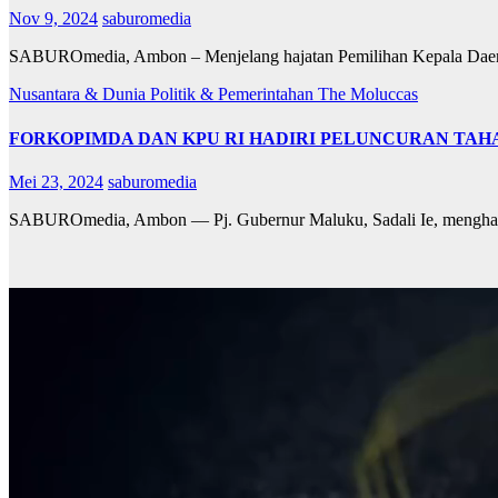
Nov 9, 2024
saburomedia
SABUROmedia, Ambon – Menjelang hajatan Pemilihan Kepala Daerah
Nusantara & Dunia
Politik & Pemerintahan
The Moluccas
FORKOPIMDA DAN KPU RI HADIRI PELUNCURAN TA
Mei 23, 2024
saburomedia
SABUROmedia, Ambon — Pj. Gubernur Maluku, Sadali Ie, menghadi