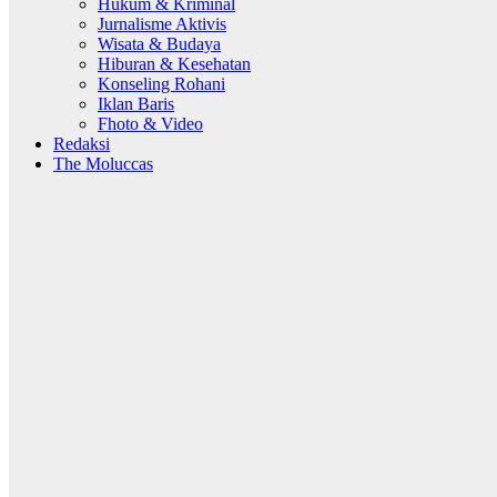
Hukum & Kriminal
Jurnalisme Aktivis
Wisata & Budaya
Hiburan & Kesehatan
Konseling Rohani
Iklan Baris
Fhoto & Video
Redaksi
The Moluccas