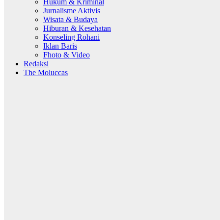
Hukum & Kriminal
Jurnalisme Aktivis
Wisata & Budaya
Hiburan & Kesehatan
Konseling Rohani
Iklan Baris
Fhoto & Video
Redaksi
The Moluccas