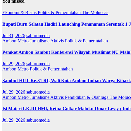
You missed
Ekonomi & Bisnis
Politik & Pemerintahan
The Moluccas
Bupati Buru Selatan Hadiri Launching Penanaman Serentak 1 
Jul 31, 2026
saburomedia
Ambon Metro
Jurnalisme Aktivis
Politik & Pemerintahan
Pemkot Ambon Sambut Konferensi Wilayah Muslimat NU Maluk
Jul 29, 2026
saburomedia
Ambon Metro
Politik & Pemerintahan
Sambut HUT Ke-81 RI, Wali Kota Ambon Imbau Warga Kibarka
Jul 29, 2026
saburomedia
Ambon Metro
Jurnalisme Aktivis
Pendidikan & Olahraga
The Moluc
Isi Materi LK-III HMI, Ketua Golkar Maluku Umar Lessy ; Indo
Jul 29, 2026
saburomedia