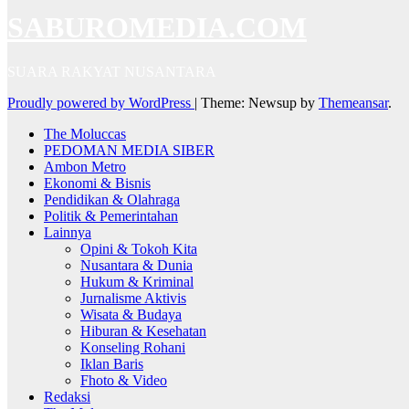
SABUROMEDIA.COM
SUARA RAKYAT NUSANTARA
Proudly powered by WordPress
|
Theme: Newsup by
Themeansar
.
The Moluccas
PEDOMAN MEDIA SIBER
Ambon Metro
Ekonomi & Bisnis
Pendidikan & Olahraga
Politik & Pemerintahan
Lainnya
Opini & Tokoh Kita
Nusantara & Dunia
Hukum & Kriminal
Jurnalisme Aktivis
Wisata & Budaya
Hiburan & Kesehatan
Konseling Rohani
Iklan Baris
Fhoto & Video
Redaksi