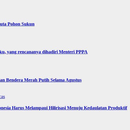
Juta Pohon Sukun
u, yang rencananya dihadiri Menteri PPPA
n Bendera Merah Putih Selama Agustus
cas
nesia Harus Melampaui Hilirisasi Menuju Kedaulatan Produktif