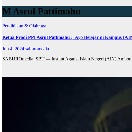
M Asrul Pattimahu
Pendidikan & Olahraga
Ketua Prodi PPI Asrul Pattimahu ; Ayo Belajar di Kampus IA
Jun 4, 2024
saburomedia
SABUROmedia, SBT — Institut Agama Islam Negeri (AIN) Ambon yan