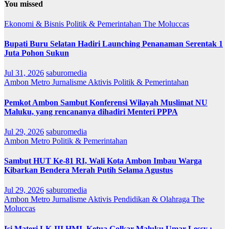
You missed
Ekonomi & Bisnis
Politik & Pemerintahan
The Moluccas
Bupati Buru Selatan Hadiri Launching Penanaman Serentak 1
Juta Pohon Sukun
Jul 31, 2026
saburomedia
Ambon Metro
Jurnalisme Aktivis
Politik & Pemerintahan
Pemkot Ambon Sambut Konferensi Wilayah Muslimat NU
Maluku, yang rencananya dihadiri Menteri PPPA
Jul 29, 2026
saburomedia
Ambon Metro
Politik & Pemerintahan
Sambut HUT Ke-81 RI, Wali Kota Ambon Imbau Warga
Kibarkan Bendera Merah Putih Selama Agustus
Jul 29, 2026
saburomedia
Ambon Metro
Jurnalisme Aktivis
Pendidikan & Olahraga
The
Moluccas
Isi Materi LK-III HMI, Ketua Golkar Maluku Umar Lessy ;