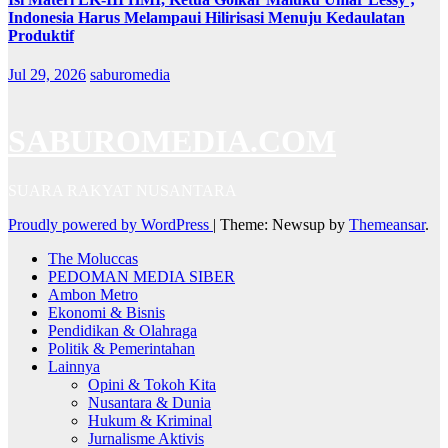
Indonesia Harus Melampaui Hilirisasi Menuju Kedaulatan
Produktif
Jul 29, 2026
saburomedia
SABUROMEDIA.COM
SUARA RAKYAT NUSANTARA
Proudly powered by WordPress
|
Theme: Newsup by
Themeansar
.
The Moluccas
PEDOMAN MEDIA SIBER
Ambon Metro
Ekonomi & Bisnis
Pendidikan & Olahraga
Politik & Pemerintahan
Lainnya
Opini & Tokoh Kita
Nusantara & Dunia
Hukum & Kriminal
Jurnalisme Aktivis