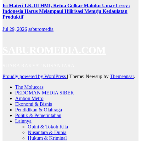
Isi Materi LK-III HMI, Ketua Golkar Maluku Umar Lessy ;
Indonesia Harus Melampaui Hilirisasi Menuju Kedaulatan
Produktif
Jul 29, 2026
saburomedia
SABUROMEDIA.COM
SUARA RAKYAT NUSANTARA
Proudly powered by WordPress
|
Theme: Newsup by
Themeansar
.
The Moluccas
PEDOMAN MEDIA SIBER
Ambon Metro
Ekonomi & Bisnis
Pendidikan & Olahraga
Politik & Pemerintahan
Lainnya
Opini & Tokoh Kita
Nusantara & Dunia
Hukum & Kriminal