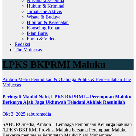
Nusantara & Dunia
Hukum & Kriminal
Jurnalisme Aktivis
Wisata & Budaya
Hiburan & Kesehatan
Konseling Rohani
Iklan Baris
Fhoto & Video
Redaksi
The Moluccas
LPKS BKPRMI Maluku
Ambon Metro
Pendidikan & Olahraga
Politik & Pemerintahan
The
Moluccas
Peringati Maulid Nabi, LPKS BKPRMI – Perempuan Maluku
Berkarya Ajak Jaga Ukhuwah Teladani Akhlak Rasulullah
Okt 3, 2025
saburomedia
SABUROmedia, Ambon – Lembaga Pembinaan Keluarga Sakinah
(LPKS) BKPRMI Provinsi Maluku bersama Perempuan Maluku
Berkarya menggelar Peringatan Maulid Nabi Muhammad…