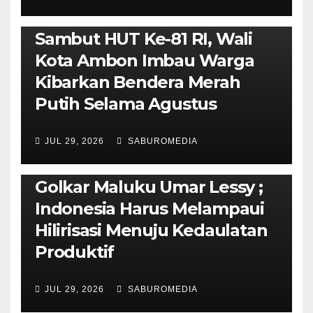
AMBON METRO
POLITIK & PEMERINTAHAN
Sambut HUT Ke-81 RI, Wali
Kota Ambon Imbau Warga
Kibarkan Bendera Merah
Putih Selama Agustus
AMBON METRO
JURNALISME AKTIVIS
JUL 29, 2026
SABUROMEDIA
PENDIDIKAN & OLAHRAGA
THE MOLUCCAS
Isi Materi LK-III HMI, Ketua
Golkar Maluku Umar Lessy ;
Indonesia Harus Melampaui
Hilirisasi Menuju Kedaulatan
Produktif
JUL 29, 2026
SABUROMEDIA