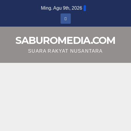
Skip
Ming. Agu 9th, 2026
to
content
SABUROMEDIA.COM
SUARA RAKYAT NUSANTARA