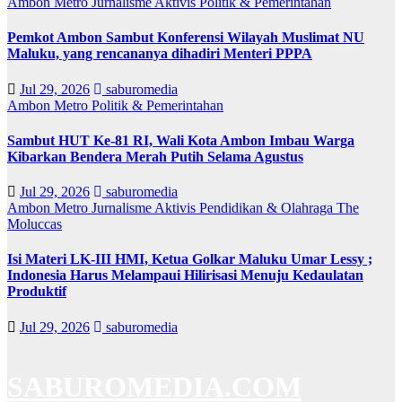
Ambon Metro
Jurnalisme Aktivis
Politik & Pemerintahan
Pemkot Ambon Sambut Konferensi Wilayah Muslimat NU
Maluku, yang rencananya dihadiri Menteri PPPA
Jul 29, 2026
saburomedia
Ambon Metro
Politik & Pemerintahan
Sambut HUT Ke-81 RI, Wali Kota Ambon Imbau Warga
Kibarkan Bendera Merah Putih Selama Agustus
Jul 29, 2026
saburomedia
Ambon Metro
Jurnalisme Aktivis
Pendidikan & Olahraga
The
Moluccas
Isi Materi LK-III HMI, Ketua Golkar Maluku Umar Lessy ;
Indonesia Harus Melampaui Hilirisasi Menuju Kedaulatan
Produktif
Jul 29, 2026
saburomedia
SABUROMEDIA.COM