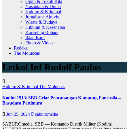
Opini & Tokoh Kita
Nusantara & Dunia
Hukum & Kriminal
Jurnalisme Aktivis
Wisata & Budaya
Hiburan & Kesehatan
Konseling Rohani
Iklan Baris
Fhoto & Video
Redaksi
The Moluccas
Letkol Inf Rudolf Paulus
Hukum & Kriminal
The Moluccas
Kodim 1513/ SBB Gelar Pencanangan Kampung Pancasila –
Basudara Pattimura
Jun 25, 2024
saburomedia
SABUROmedia, SBB — Komando Distrik Militer (Kodim)