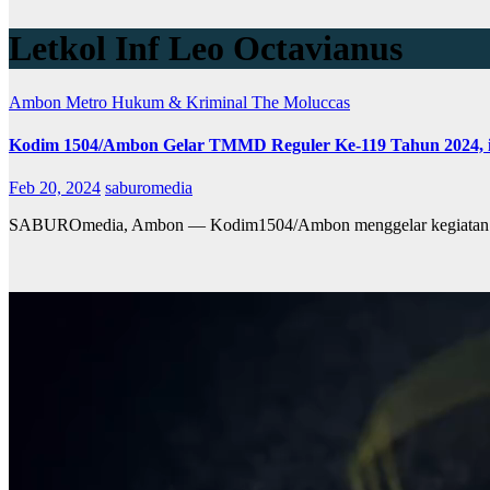
Letkol Inf Leo Octavianus
Ambon Metro
Hukum & Kriminal
The Moluccas
Kodim 1504/Ambon Gelar TMMD Reguler Ke-119 Tahun 2024, 
Feb 20, 2024
saburomedia
SABUROmedia, Ambon — Kodim1504/Ambon menggelar kegiatan TN