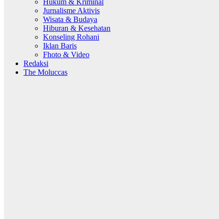
Hukum & Kriminal
Jurnalisme Aktivis
Wisata & Budaya
Hiburan & Kesehatan
Konseling Rohani
Iklan Baris
Fhoto & Video
Redaksi
The Moluccas