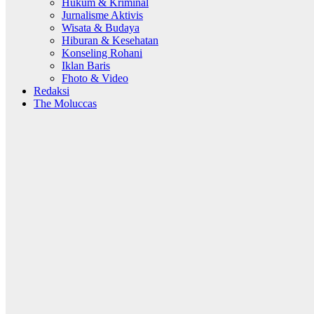
Hukum & Kriminal
Jurnalisme Aktivis
Wisata & Budaya
Hiburan & Kesehatan
Konseling Rohani
Iklan Baris
Fhoto & Video
Redaksi
The Moluccas