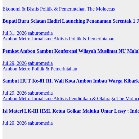
Ekonomi & Bisnis
Politik & Pemerintahan
The Moluccas
Bupati Buru Selatan Hadiri Launching Penanaman Serentak 1 
Jul 31, 2026
saburomedia
Ambon Metro
Jurnalisme Aktivis
Politik & Pemerintahan
Pemkot Ambon Sambut Konferensi Wilayah Muslimat NU Maluk
Jul 29, 2026
saburomedia
Ambon Metro
Politik & Pemerintahan
Sambut HUT Ke-81 RI, Wali Kota Ambon Imbau Warga Kibarka
Jul 29, 2026
saburomedia
Ambon Metro
Jurnalisme Aktivis
Pendidikan & Olahraga
The Moluc
Isi Materi LK-III HMI, Ketua Golkar Maluku Umar Lessy ; Indo
Jul 29, 2026
saburomedia