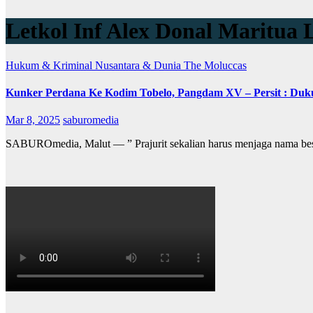
Letkol Inf Alex Donal Maritua
Hukum & Kriminal
Nusantara & Dunia
The Moluccas
Kunker Perdana Ke Kodim Tobelo, Pangdam XV – Persit : Dukung
Mar 8, 2025
saburomedia
SABUROmedia, Malut — ” Prajurit sekalian harus menjaga nama be