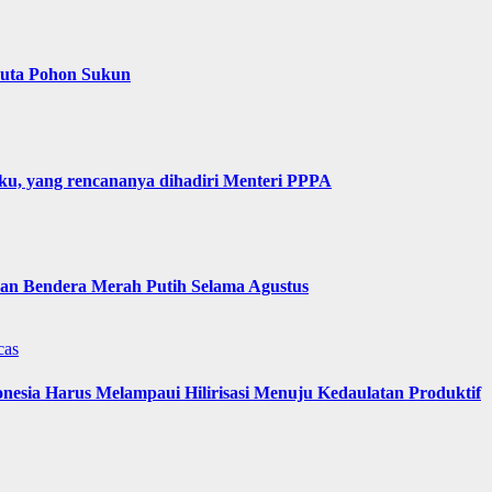
Juta Pohon Sukun
u, yang rencananya dihadiri Menteri PPPA
n Bendera Merah Putih Selama Agustus
cas
nesia Harus Melampaui Hilirisasi Menuju Kedaulatan Produktif