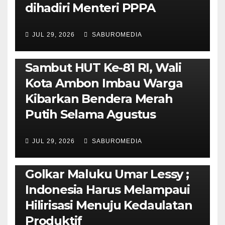
dihadiri Menteri PPPA
JUL 29, 2026
SABUROMEDIA
AMBON METRO
POLITIK & PEMERINTAHAN
Sambut HUT Ke-81 RI, Wali
Kota Ambon Imbau Warga
Kibarkan Bendera Merah
Putih Selama Agustus
AMBON METRO
JURNALISME AKTIVIS
JUL 29, 2026
SABUROMEDIA
PENDIDIKAN & OLAHRAGA
THE MOLUCCAS
Isi Materi LK-III HMI, Ketua
Golkar Maluku Umar Lessy ;
Indonesia Harus Melampaui
Hilirisasi Menuju Kedaulatan
Produktif