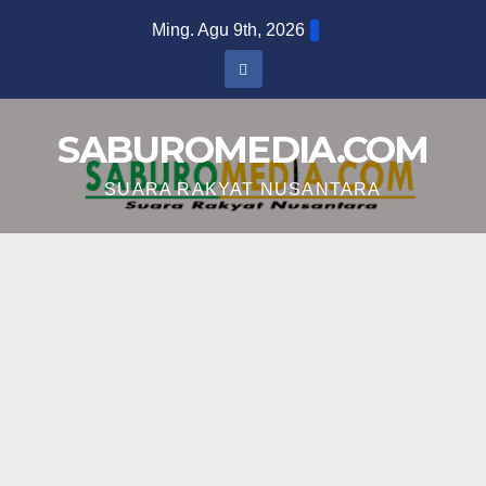
Skip
Ming. Agu 9th, 2026
to
content
SABUROMEDIA.COM
SUARA RAKYAT NUSANTARA