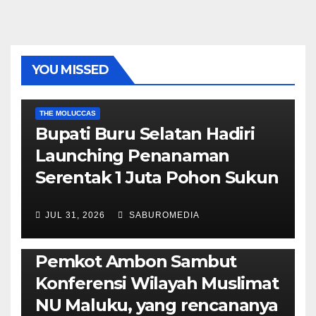
YOU MISSED
EKONOMI & BISNIS
POLITIK & PEMERINTAHAN
THE MOLUCCAS
Bupati Buru Selatan Hadiri
Launching Penanaman
Serentak 1 Juta Pohon Sukun
JUL 31, 2026
SABUROMEDIA
AMBON METRO
JURNALISME AKTIVIS
POLITIK & PEMERINTAHAN
Pemkot Ambon Sambut
Konferensi Wilayah Muslimat
NU Maluku, yang rencananya