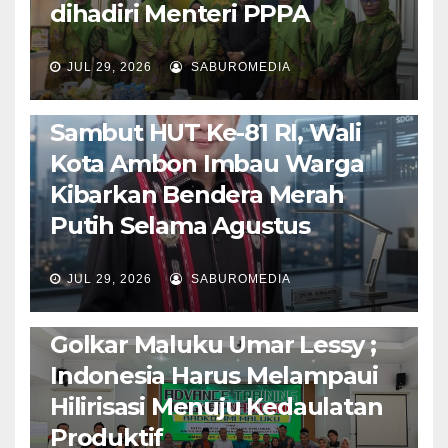
dihadiri Menteri PPPA
JUL 29, 2026
SABUROMEDIA
AMBON METRO
POLITIK & PEMERINTAHAN
Sambut HUT Ke-81 RI, Wali
Kota Ambon Imbau Warga
Kibarkan Bendera Merah
Putih Selama Agustus
AMBON METRO
JURNALISME AKTIVIS
JUL 29, 2026
SABUROMEDIA
PENDIDIKAN & OLAHRAGA
THE MOLUCCAS
Isi Materi LK-III HMI, Ketua
Golkar Maluku Umar Lessy ;
Indonesia Harus Melampaui
Hilirisasi Menuju Kedaulatan
Produktif