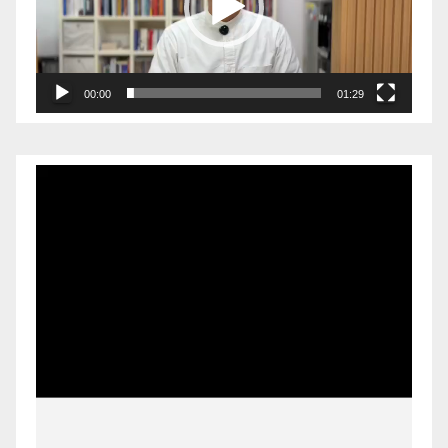
00:00
01:29
Pemutar
Video