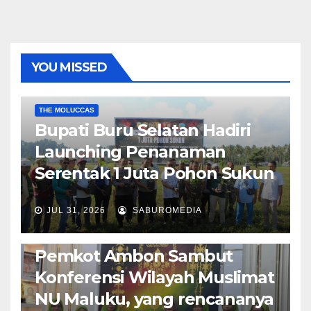
YOU MISSED
EKONOMI & BISNIS
POLITIK & PEMERINTAHAN
THE MOLUCCAS
Bupati Buru Selatan Hadiri
Launching Penanaman
Serentak 1 Juta Pohon Sukun
JUL 31, 2026
SABUROMEDIA
AMBON METRO
JURNALISME AKTIVIS
POLITIK & PEMERINTAHAN
Pemkot Ambon Sambut
Konferensi Wilayah Muslimat
NU Maluku, yang rencananya