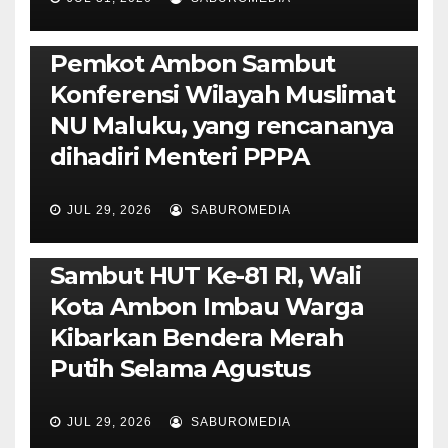
AMBON METRO
JURNALISME AKTIVIS
POLITIK & PEMERINTAHAN
Pemkot Ambon Sambut
Konferensi Wilayah Muslimat
NU Maluku, yang rencananya
dihadiri Menteri PPPA
JUL 29, 2026
SABUROMEDIA
AMBON METRO
POLITIK & PEMERINTAHAN
Sambut HUT Ke-81 RI, Wali
Kota Ambon Imbau Warga
Kibarkan Bendera Merah
Putih Selama Agustus
AMBON METRO
JURNALISME AKTIVIS
JUL 29, 2026
SABUROMEDIA
PENDIDIKAN & OLAHRAGA
THE MOLUCCAS