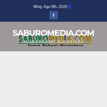
Skip
Ming. Agu 9th, 2026
to
content
SABUROMEDIA.COM
SUARA RAKYAT NUSANTARA