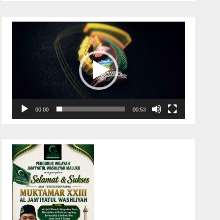
Pemutar
Video
00:00
00:53