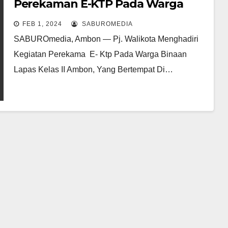
Perekaman E-KTP Pada Warga
Binaan Lapas Kelas II Ambon.
FEB 1, 2024
SABUROMEDIA
SABUROmedia, Ambon — Pj. Walikota Menghadiri
Kegiatan Perekama E- Ktp Pada Warga Binaan
Lapas Kelas II Ambon, Yang Bertempat Di…