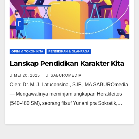
OPINI & TOKOH KITA
PENDIDIKAN & OLAHRAGA
Lanskap Pendidikan Karakter Kita
MEI 20, 2025
SABUROMEDIA
Oleh: Dr. M. J. Latuconsina., S.IP., MA SABUROmedia
— Mengawalinya meminjam ungkapan Herakleitos
(540-480 SM), seorang filsuf Yunani pra Sokratik,…