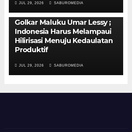
JUL 29, 2026
SABUROMEDIA
PENDIDIKAN & OLAHRAGA
THE MOLUCCAS
Isi Materi LK-III HMI, Ketua
Golkar Maluku Umar Lessy ;
Indonesia Harus Melampaui
Hilirisasi Menuju Kedaulatan
Produktif
JUL 29, 2026
SABUROMEDIA