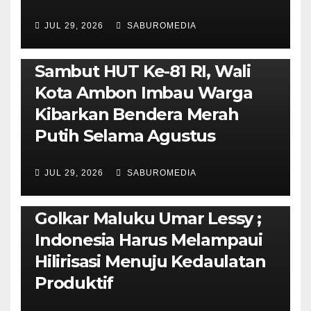
JUL 29, 2026
SABUROMEDIA
AMBON METRO
POLITIK & PEMERINTAHAN
Sambut HUT Ke-81 RI, Wali
Kota Ambon Imbau Warga
Kibarkan Bendera Merah
Putih Selama Agustus
AMBON METRO
JURNALISME AKTIVIS
JUL 29, 2026
SABUROMEDIA
PENDIDIKAN & OLAHRAGA
THE MOLUCCAS
Isi Materi LK-III HMI, Ketua
Golkar Maluku Umar Lessy ;
Indonesia Harus Melampaui
Hilirisasi Menuju Kedaulatan
Produktif