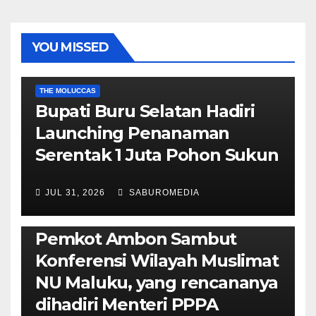
YOU MISSED
EKONOMI & BISNIS
POLITIK & PEMERINTAHAN
THE MOLUCCAS
Bupati Buru Selatan Hadiri
Launching Penanaman
Serentak 1 Juta Pohon Sukun
JUL 31, 2026
SABUROMEDIA
AMBON METRO
JURNALISME AKTIVIS
POLITIK & PEMERINTAHAN
Pemkot Ambon Sambut
Konferensi Wilayah Muslimat
NU Maluku, yang rencananya
dihadiri Menteri PPPA