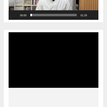
00:00
01:29
Pemutar
Video