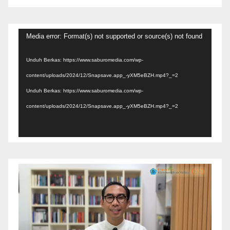
Pemutar
Media error: Format(s) not supported or source(s) not found
Video
Unduh Berkas: https://www.saburomedia.com/wp-
content/uploads/2024/12/Snapsave.app_-yXM5eBZH.mp4?_=2
Unduh Berkas: https://www.saburomedia.com/wp-
content/uploads/2024/12/Snapsave.app_-yXM5eBZH.mp4?_=2
Pemutar
Video