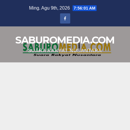
Skip
Ming. Agu 9th, 2026
7:56:02 AM
to
content
SABUROMEDIA.COM
SUARA RAKYAT NUSANTARA