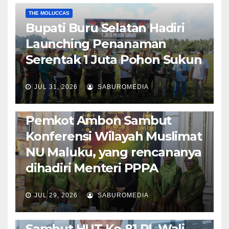
THE MOLUCCAS
Bupati Buru Selatan Hadiri
Launching Penanaman
Serentak 1 Juta Pohon Sukun
JUL 31, 2026
SABUROMEDIA
AMBON METRO
JURNALISME AKTIVIS
POLITIK & PEMERINTAHAN
Pemkot Ambon Sambut
Konferensi Wilayah Muslimat
NU Maluku, yang rencananya
dihadiri Menteri PPPA
JUL 29, 2026
SABUROMEDIA
AMBON METRO
POLITIK & PEMERINTAHAN
Sambut HUT Ke-81 RI, Wali