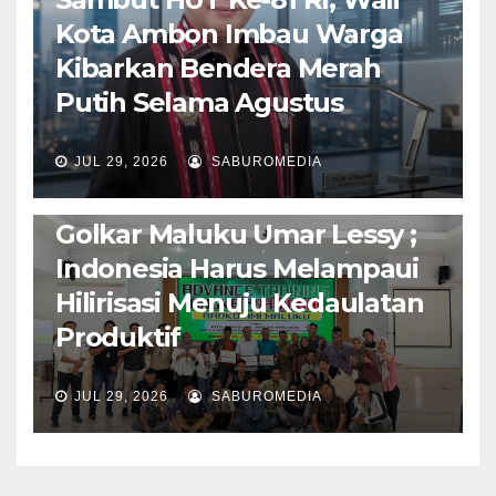
Kota Ambon Imbau Warga
Kibarkan Bendera Merah
Putih Selama Agustus
AMBON METRO
JURNALISME AKTIVIS
JUL 29, 2026
SABUROMEDIA
PENDIDIKAN & OLAHRAGA
THE MOLUCCAS
Isi Materi LK-III HMI, Ketua
Golkar Maluku Umar Lessy ;
Indonesia Harus Melampaui
Hilirisasi Menuju Kedaulatan
Produktif
JUL 29, 2026
SABUROMEDIA