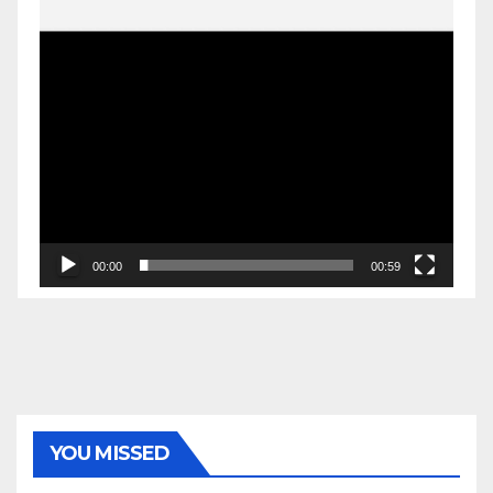
00:00
00:59
YOU MISSED
EKONOMI & BISNIS
POLITIK & PEMERINTAHAN