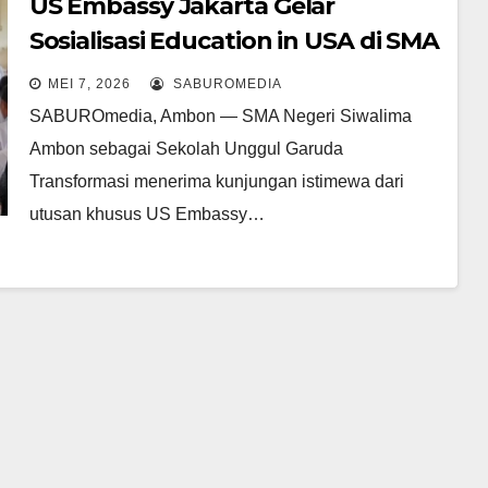
US Embassy Jakarta Gelar
Sosialisasi Education in USA di SMA
Negeri Siwalima
MEI 7, 2026
SABUROMEDIA
SABUROmedia, Ambon — SMA Negeri Siwalima
Ambon sebagai Sekolah Unggul Garuda
Transformasi menerima kunjungan istimewa dari
utusan khusus US Embassy…