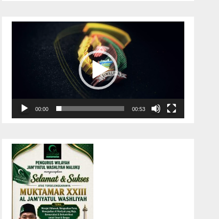
Pemutar
Video
00:00
00:53