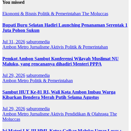
You missed
Ekonomi & Bisnis
Politik & Pemerintahan
The Moluccas
Bupati Buru Selatan Hadiri Launching Penanaman Serentak 1
Juta Pohon Sukun
Jul 31, 2026
saburomedia
Ambon Metro
Jurnalisme Aktivis
Politik & Pemerintahan
Pemkot Ambon Sambut Konferensi Wilayah Muslimat NU
Maluku, yang rencananya dihadiri Menteri PPPA
Jul 29, 2026
saburomedia
Ambon Metro
Politik & Pemerintahan
Sambut HUT Ke-81 RI, Wali Kota Ambon Imbau Warga
Kibarkan Bendera Merah Putih Selama Agustus
Jul 29, 2026
saburomedia
Ambon Metro
Jurnalisme Aktivis
Pendidikan & Olahraga
The
Moluccas
Isi Materi LK-III HMI, Ketua Golkar Maluku Umar Lessy ;