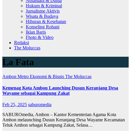
Nusantara & Dunia
Hukum & Kriminal
Jurnalisme Aktivis
Wisata & Budaya
Hiburan & Kesehatan
Konseling Rohani
Iklan Baris
Fhoto & Video
Redaksi
The Moluccas
La Fata
Ambon Metro
Ekonomi & Bisnis
The Moluccas
Kemenag Kota Ambon Launching Dusun Keranjang Desa
Wayame sebagai Kampung Zakat
Feb 25, 2025
saburomedia
SABUROmedia, Ambon – Kantor Kementerian Agama Kota
Ambon melaunching Dusun Keranjang Desa Wayame Kecamatan
Teluk Ambon sebagai Kampung Zakat, Selasa…