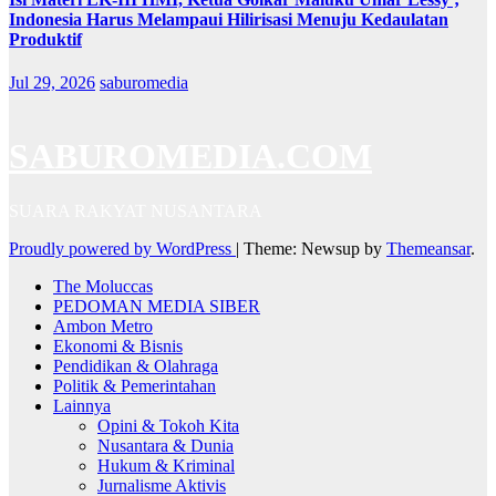
Indonesia Harus Melampaui Hilirisasi Menuju Kedaulatan
Produktif
Jul 29, 2026
saburomedia
SABUROMEDIA.COM
SUARA RAKYAT NUSANTARA
Proudly powered by WordPress
|
Theme: Newsup by
Themeansar
.
The Moluccas
PEDOMAN MEDIA SIBER
Ambon Metro
Ekonomi & Bisnis
Pendidikan & Olahraga
Politik & Pemerintahan
Lainnya
Opini & Tokoh Kita
Nusantara & Dunia
Hukum & Kriminal
Jurnalisme Aktivis