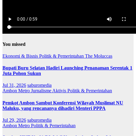
You missed
Ekonomi & Bisnis
Politik & Pemerintahan
The Moluccas
Bupati Buru Selatan Hadiri Launching Penanaman Serentak 1
Juta Pohon Sukun
Jul 31, 2026
saburomedia
Ambon Metro
Jurnalisme Aktivis
Politik & Pemerintahan
Pemkot Ambon Sambut Konferensi Wilayah Muslimat NU
Maluku, yang rencananya dihadiri Menteri PPPA
Jul 29, 2026
saburomedia
Ambon Metro
Politik & Pemerintahan