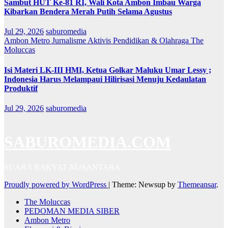
Sambut HUT Ke-81 RI, Wali Kota Ambon Imbau Warga
Kibarkan Bendera Merah Putih Selama Agustus
Jul 29, 2026
saburomedia
Ambon Metro
Jurnalisme Aktivis
Pendidikan & Olahraga
The
Moluccas
Isi Materi LK-III HMI, Ketua Golkar Maluku Umar Lessy ;
Indonesia Harus Melampaui Hilirisasi Menuju Kedaulatan
Produktif
Jul 29, 2026
saburomedia
SABUROMEDIA.COM
SUARA RAKYAT NUSANTARA
Proudly powered by WordPress
|
Theme: Newsup by
Themeansar
.
The Moluccas
PEDOMAN MEDIA SIBER
Ambon Metro