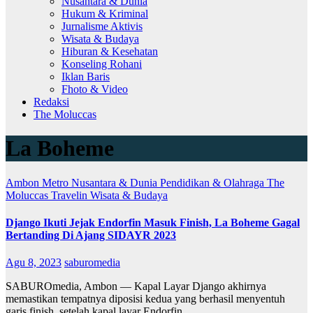
Nusantara & Dunia
Hukum & Kriminal
Jurnalisme Aktivis
Wisata & Budaya
Hiburan & Kesehatan
Konseling Rohani
Iklan Baris
Fhoto & Video
Redaksi
The Moluccas
La Boheme
Ambon Metro
Nusantara & Dunia
Pendidikan & Olahraga
The
Moluccas
Travelin
Wisata & Budaya
Django Ikuti Jejak Endorfin Masuk Finish, La Boheme Gagal
Bertanding Di Ajang SIDAYR 2023
Agu 8, 2023
saburomedia
SABUROmedia, Ambon — Kapal Layar Django akhirnya
memastikan tempatnya diposisi kedua yang berhasil menyentuh
garis finish, setelah kapal layar Endorfin,…