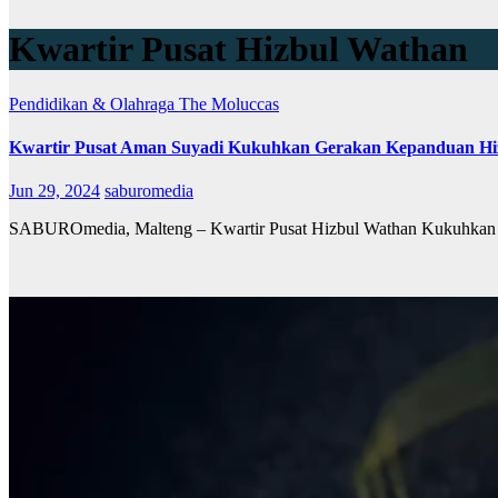
Kwartir Pusat Hizbul Wathan
Pendidikan & Olahraga
The Moluccas
Kwartir Pusat Aman Suyadi Kukuhkan Gerakan Kepanduan Hiz
Jun 29, 2024
saburomedia
SABUROmedia, Malteng – Kwartir Pusat Hizbul Wathan Kukuhkan 