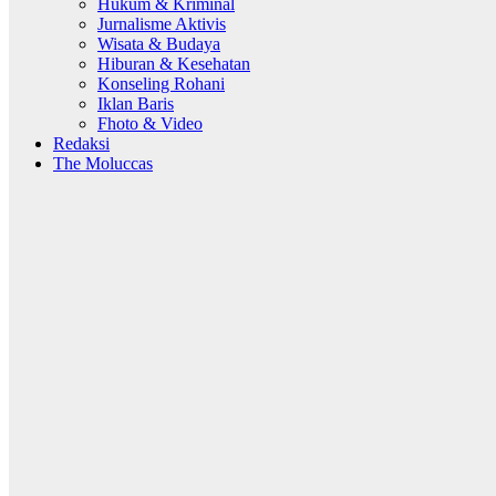
Hukum & Kriminal
Jurnalisme Aktivis
Wisata & Budaya
Hiburan & Kesehatan
Konseling Rohani
Iklan Baris
Fhoto & Video
Redaksi
The Moluccas