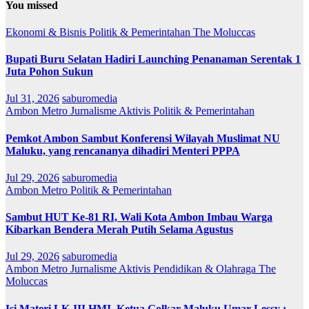
You missed
Ekonomi & Bisnis
Politik & Pemerintahan
The Moluccas
Bupati Buru Selatan Hadiri Launching Penanaman Serentak 1
Juta Pohon Sukun
Jul 31, 2026
saburomedia
Ambon Metro
Jurnalisme Aktivis
Politik & Pemerintahan
Pemkot Ambon Sambut Konferensi Wilayah Muslimat NU
Maluku, yang rencananya dihadiri Menteri PPPA
Jul 29, 2026
saburomedia
Ambon Metro
Politik & Pemerintahan
Sambut HUT Ke-81 RI, Wali Kota Ambon Imbau Warga
Kibarkan Bendera Merah Putih Selama Agustus
Jul 29, 2026
saburomedia
Ambon Metro
Jurnalisme Aktivis
Pendidikan & Olahraga
The
Moluccas
Isi Materi LK-III HMI, Ketua Golkar Maluku Umar Lessy ;