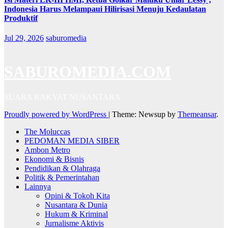
Indonesia Harus Melampaui Hilirisasi Menuju Kedaulatan
Produktif
Jul 29, 2026
saburomedia
SABUROMEDIA.COM
SUARA RAKYAT NUSANTARA
Proudly powered by WordPress
|
Theme: Newsup by
Themeansar
.
The Moluccas
PEDOMAN MEDIA SIBER
Ambon Metro
Ekonomi & Bisnis
Pendidikan & Olahraga
Politik & Pemerintahan
Lainnya
Opini & Tokoh Kita
Nusantara & Dunia
Hukum & Kriminal
Jurnalisme Aktivis