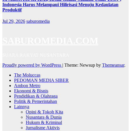
Indonesia Harus Melampaui Hilirisasi Menuju Kedaulatan
Produktif
Jul 29, 2026
saburomedia
SABUROMEDIA.COM
SUARA RAKYAT NUSANTARA
Proudly powered by WordPress
|
Theme: Newsup by
Themeansar
.
The Moluccas
PEDOMAN MEDIA SIBER
Ambon Metro
Ekonomi & Bisnis
Pendidikan & Olahraga
Politik & Pemerintahan
Lainnya
Opini & Tokoh Kita
Nusantara & Dunia
Hukum & Kriminal
Jurnalisme Aktivis