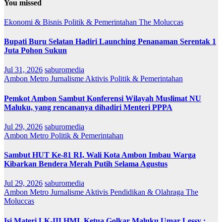
You missed
Ekonomi & Bisnis
Politik & Pemerintahan
The Moluccas
Bupati Buru Selatan Hadiri Launching Penanaman Serentak 1
Juta Pohon Sukun
Jul 31, 2026
saburomedia
Ambon Metro
Jurnalisme Aktivis
Politik & Pemerintahan
Pemkot Ambon Sambut Konferensi Wilayah Muslimat NU
Maluku, yang rencananya dihadiri Menteri PPPA
Jul 29, 2026
saburomedia
Ambon Metro
Politik & Pemerintahan
Sambut HUT Ke-81 RI, Wali Kota Ambon Imbau Warga
Kibarkan Bendera Merah Putih Selama Agustus
Jul 29, 2026
saburomedia
Ambon Metro
Jurnalisme Aktivis
Pendidikan & Olahraga
The
Moluccas
Isi Materi LK-III HMI, Ketua Golkar Maluku Umar Lessy ;