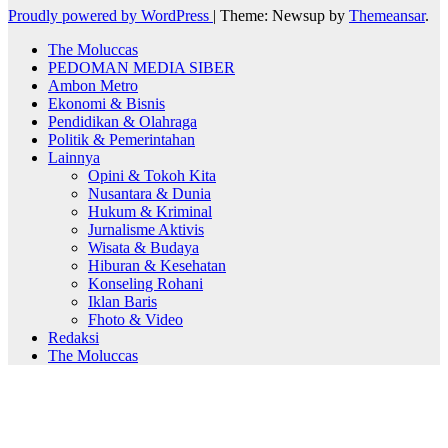
Proudly powered by WordPress
|
Theme: Newsup by
Themeansar
.
The Moluccas
PEDOMAN MEDIA SIBER
Ambon Metro
Ekonomi & Bisnis
Pendidikan & Olahraga
Politik & Pemerintahan
Lainnya
Opini & Tokoh Kita
Nusantara & Dunia
Hukum & Kriminal
Jurnalisme Aktivis
Wisata & Budaya
Hiburan & Kesehatan
Konseling Rohani
Iklan Baris
Fhoto & Video
Redaksi
The Moluccas