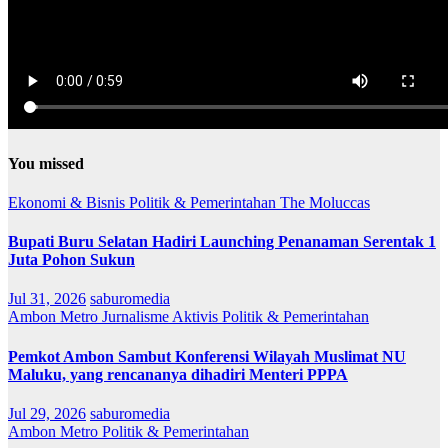
You missed
Ekonomi & Bisnis
Politik & Pemerintahan
The Moluccas
Bupati Buru Selatan Hadiri Launching Penanaman Serentak 1
Juta Pohon Sukun
Jul 31, 2026
saburomedia
Ambon Metro
Jurnalisme Aktivis
Politik & Pemerintahan
Pemkot Ambon Sambut Konferensi Wilayah Muslimat NU
Maluku, yang rencananya dihadiri Menteri PPPA
Jul 29, 2026
saburomedia
Ambon Metro
Politik & Pemerintahan