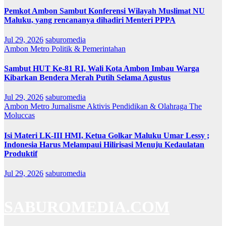
Pemkot Ambon Sambut Konferensi Wilayah Muslimat NU
Maluku, yang rencananya dihadiri Menteri PPPA
Jul 29, 2026
saburomedia
Ambon Metro
Politik & Pemerintahan
Sambut HUT Ke-81 RI, Wali Kota Ambon Imbau Warga
Kibarkan Bendera Merah Putih Selama Agustus
Jul 29, 2026
saburomedia
Ambon Metro
Jurnalisme Aktivis
Pendidikan & Olahraga
The
Moluccas
Isi Materi LK-III HMI, Ketua Golkar Maluku Umar Lessy ;
Indonesia Harus Melampaui Hilirisasi Menuju Kedaulatan
Produktif
Jul 29, 2026
saburomedia
SABUROMEDIA.COM