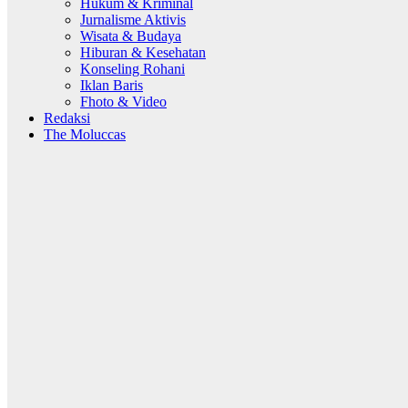
Hukum & Kriminal
Jurnalisme Aktivis
Wisata & Budaya
Hiburan & Kesehatan
Konseling Rohani
Iklan Baris
Fhoto & Video
Redaksi
The Moluccas