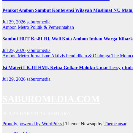
Pemkot Ambon Sambut Konferensi Wilayah Muslimat NU Maluk
Jul 29, 2026
saburomedia
Ambon Metro
Politik & Pemerintahan
Sambut HUT Ke-81 RI, Wali Kota Ambon Imbau Warga Kibarka
Jul 29, 2026
saburomedia
Ambon Metro
Jurnalisme Aktivis
Pendidikan & Olahraga
The Moluc
Isi Materi LK-III HMI, Ketua Golkar Maluku Umar Lessy ; Indo
Jul 29, 2026
saburomedia
SABUROMEDIA.COM
SUARA RAKYAT NUSANTARA
Proudly powered by WordPress
|
Theme: Newsup by
Themeansar
.