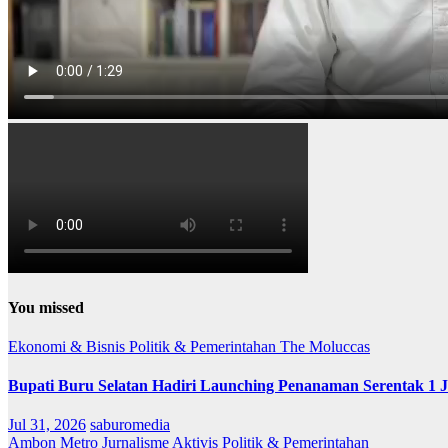
You missed
Ekonomi & Bisnis
Politik & Pemerintahan
The Moluccas
Bupati Buru Selatan Hadiri Launching Penanaman Serentak 1 
Jul 31, 2026
saburomedia
Ambon Metro
Jurnalisme Aktivis
Politik & Pemerintahan