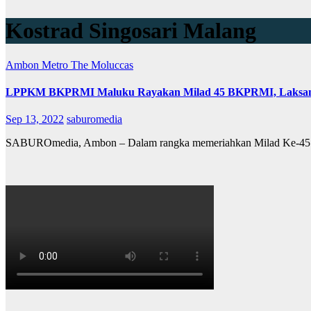
Kostrad Singosari Malang
Ambon Metro
The Moluccas
LPPKM BKPRMI Maluku Rayakan Milad 45 BKPRMI, Laksanaka
Sep 13, 2022
saburomedia
SABUROmedia, Ambon – Dalam rangka memeriahkan Milad Ke-45