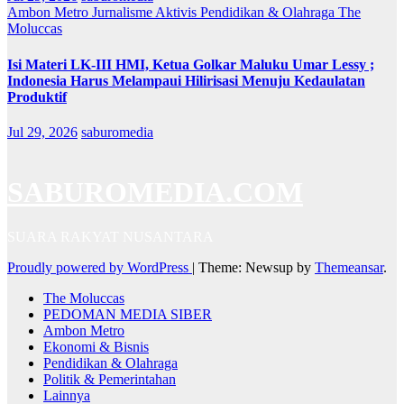
Ambon Metro
Jurnalisme Aktivis
Pendidikan & Olahraga
The
Moluccas
Isi Materi LK-III HMI, Ketua Golkar Maluku Umar Lessy ;
Indonesia Harus Melampaui Hilirisasi Menuju Kedaulatan
Produktif
Jul 29, 2026
saburomedia
SABUROMEDIA.COM
SUARA RAKYAT NUSANTARA
Proudly powered by WordPress
|
Theme: Newsup by
Themeansar
.
The Moluccas
PEDOMAN MEDIA SIBER
Ambon Metro
Ekonomi & Bisnis
Pendidikan & Olahraga
Politik & Pemerintahan
Lainnya