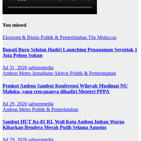
You missed
Ekonomi & Bisnis
Politik & Pemerintahan
The Moluccas
Bupati Buru Selatan Hadiri Launching Penanaman Serentak 1
Juta Pohon Sukun
Jul 31, 2026
saburomedia
Ambon Metro
Jurnalisme Aktivis
Politik & Pemerintahan
Pemkot Ambon Sambut Konferensi Wilayah Muslimat NU
Maluku, yang rencananya dihadiri Menteri PPPA
Jul 29, 2026
saburomedia
Ambon Metro
Politik & Pemerintahan
Sambut HUT Ke-81 RI, Wali Kota Ambon Imbau Warga
Kibarkan Bendera Merah Putih Selama Agustus
Jul 29, 2026
saburomedia