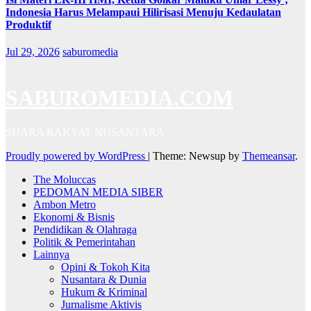
Indonesia Harus Melampaui Hilirisasi Menuju Kedaulatan
Produktif
Jul 29, 2026
saburomedia
SABUROMEDIA.COM
SUARA RAKYAT NUSANTARA
Proudly powered by WordPress
|
Theme: Newsup by
Themeansar
.
The Moluccas
PEDOMAN MEDIA SIBER
Ambon Metro
Ekonomi & Bisnis
Pendidikan & Olahraga
Politik & Pemerintahan
Lainnya
Opini & Tokoh Kita
Nusantara & Dunia
Hukum & Kriminal
Jurnalisme Aktivis