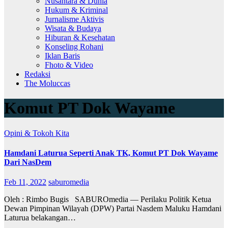
Nusantara & Dunia
Hukum & Kriminal
Jurnalisme Aktivis
Wisata & Budaya
Hiburan & Kesehatan
Konseling Rohani
Iklan Baris
Fhoto & Video
Redaksi
The Moluccas
Komut PT Dok Wayame
Opini & Tokoh Kita
Hamdani Laturua Seperti Anak TK, Komut PT Dok Wayame
Dari NasDem
Feb 11, 2022
saburomedia
Oleh : Rimbo Bugis SABUROmedia — Perilaku Politik Ketua
Dewan Pimpinan Wilayah (DPW) Partai Nasdem Maluku Hamdani
Laturua belakangan…