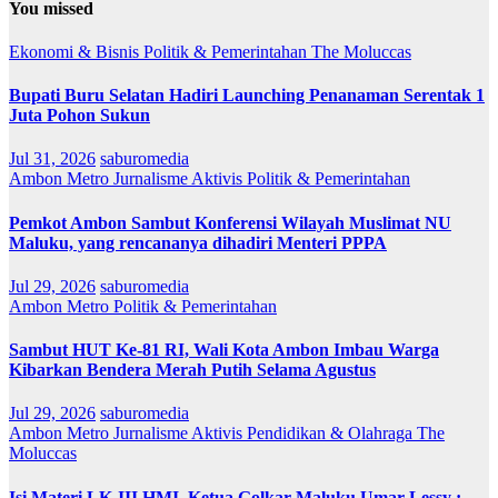
You missed
Ekonomi & Bisnis
Politik & Pemerintahan
The Moluccas
Bupati Buru Selatan Hadiri Launching Penanaman Serentak 1
Juta Pohon Sukun
Jul 31, 2026
saburomedia
Ambon Metro
Jurnalisme Aktivis
Politik & Pemerintahan
Pemkot Ambon Sambut Konferensi Wilayah Muslimat NU
Maluku, yang rencananya dihadiri Menteri PPPA
Jul 29, 2026
saburomedia
Ambon Metro
Politik & Pemerintahan
Sambut HUT Ke-81 RI, Wali Kota Ambon Imbau Warga
Kibarkan Bendera Merah Putih Selama Agustus
Jul 29, 2026
saburomedia
Ambon Metro
Jurnalisme Aktivis
Pendidikan & Olahraga
The
Moluccas
Isi Materi LK-III HMI, Ketua Golkar Maluku Umar Lessy ;