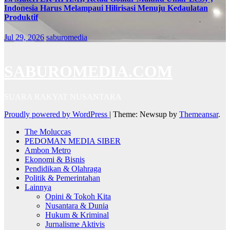
Indonesia Harus Melampaui Hilirisasi Menuju Kedaulatan
Produktif
Jul 29, 2026
saburomedia
SABUROMEDIA.COM
SUARA RAKYAT NUSANTARA
Proudly powered by WordPress
|
Theme: Newsup by
Themeansar
.
The Moluccas
PEDOMAN MEDIA SIBER
Ambon Metro
Ekonomi & Bisnis
Pendidikan & Olahraga
Politik & Pemerintahan
Lainnya
Opini & Tokoh Kita
Nusantara & Dunia
Hukum & Kriminal
Jurnalisme Aktivis