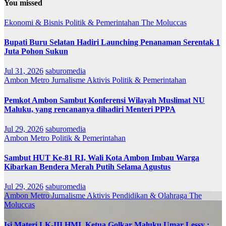
You missed
Ekonomi & Bisnis
Politik & Pemerintahan
The Moluccas
Bupati Buru Selatan Hadiri Launching Penanaman Serentak 1
Juta Pohon Sukun
Jul 31, 2026
saburomedia
Ambon Metro
Jurnalisme Aktivis
Politik & Pemerintahan
Pemkot Ambon Sambut Konferensi Wilayah Muslimat NU
Maluku, yang rencananya dihadiri Menteri PPPA
Jul 29, 2026
saburomedia
Ambon Metro
Politik & Pemerintahan
Sambut HUT Ke-81 RI, Wali Kota Ambon Imbau Warga
Kibarkan Bendera Merah Putih Selama Agustus
Jul 29, 2026
saburomedia
Ambon Metro
Jurnalisme Aktivis
Pendidikan & Olahraga
The
Moluccas
Isi Materi LK-III HMI, Ketua Golkar Maluku Umar Lessy ;