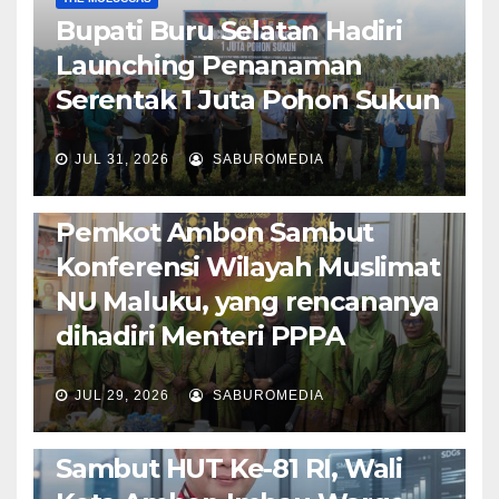
Bupati Buru Selatan Hadiri
Launching Penanaman
Serentak 1 Juta Pohon Sukun
JUL 31, 2026
SABUROMEDIA
AMBON METRO
JURNALISME AKTIVIS
POLITIK & PEMERINTAHAN
Pemkot Ambon Sambut
Konferensi Wilayah Muslimat
NU Maluku, yang rencananya
dihadiri Menteri PPPA
JUL 29, 2026
SABUROMEDIA
AMBON METRO
POLITIK & PEMERINTAHAN
Sambut HUT Ke-81 RI, Wali