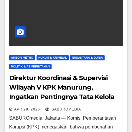
AMBON METRO
HUKUM & KRIMINAL
NUSANTARA & DUNIA
POLITIK & PEMERINTAHAN
Direktur Koordinasi & Supervisi
Wilayah V KPK Manurung,
Ingatkan Pentingnya Tata Kelola
Keuangan
APR 29, 2026
SABUROMEDIA
SABUROmedia, Jakarta — Komisi Pemberantasan
Korupsi (KPK) menegaskan, bahwa pembenahan