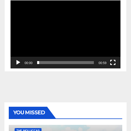
00:00
00:59
YOU MISSED
EKONOMI & BISNIS
POLITIK & PEMERINTAHAN
THE MOLUCCAS