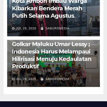
Kota Ambon Imbau Warga
Kibarkan Bendera Merah
Putih Selama Agustus
AMBON METRO
JURNALISME AKTIVIS
JUL 29, 2026
SABUROMEDIA
PENDIDIKAN & OLAHRAGA
THE MOLUCCAS
Isi Materi LK-III HMI, Ketua
Golkar Maluku Umar Lessy ;
Indonesia Harus Melampaui
Hilirisasi Menuju Kedaulatan
Produktif
JUL 29, 2026
SABUROMEDIA