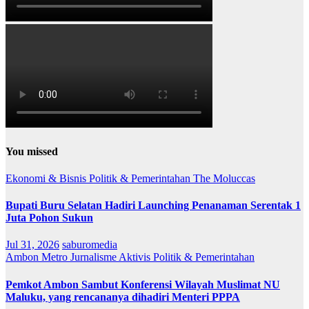
You missed
Ekonomi & Bisnis
Politik & Pemerintahan
The Moluccas
Bupati Buru Selatan Hadiri Launching Penanaman Serentak 1
Juta Pohon Sukun
Jul 31, 2026
saburomedia
Ambon Metro
Jurnalisme Aktivis
Politik & Pemerintahan
Pemkot Ambon Sambut Konferensi Wilayah Muslimat NU
Maluku, yang rencananya dihadiri Menteri PPPA