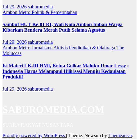
Jul 29, 2026
saburomedia
Ambon Metro
Politik & Pemerintahan
Sambut HUT Ke-81 RI, Wali Kota Ambon Imbau Warga
Kibarkan Bendera Merah Putih Selama Agustus
Jul 29, 2026
saburomedia
Ambon Metro
Jurnalisme Aktivis
Pendidikan & Olahraga
The
Moluccas
Isi Materi LK-III HMI, Ketua Golkar Maluku Umar Lessy ;
Indonesia Harus Melampaui Hilirisasi Menuju Kedaulatan
Produktif
Jul 29, 2026
saburomedia
SABUROMEDIA.COM
SUARA RAKYAT NUSANTARA
Proudly powered by WordPress
|
Theme: Newsup by
Themeansar
.