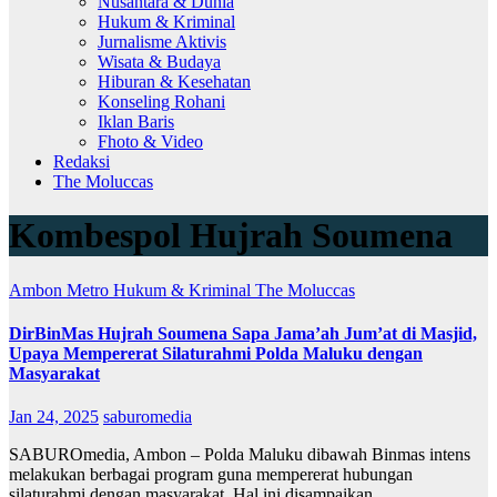
Nusantara & Dunia
Hukum & Kriminal
Jurnalisme Aktivis
Wisata & Budaya
Hiburan & Kesehatan
Konseling Rohani
Iklan Baris
Fhoto & Video
Redaksi
The Moluccas
Kombespol Hujrah Soumena
Ambon Metro
Hukum & Kriminal
The Moluccas
DirBinMas Hujrah Soumena Sapa Jama’ah Jum’at di Masjid,
Upaya Mempererat Silaturahmi Polda Maluku dengan
Masyarakat
Jan 24, 2025
saburomedia
SABUROmedia, Ambon – Polda Maluku dibawah Binmas intens
melakukan berbagai program guna mempererat hubungan
silaturahmi dengan masyarakat. Hal ini disampaikan…