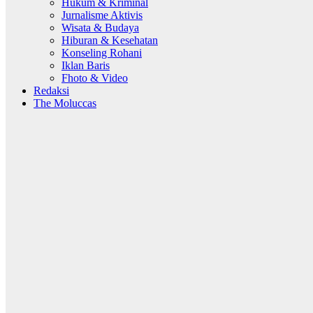
Hukum & Kriminal
Jurnalisme Aktivis
Wisata & Budaya
Hiburan & Kesehatan
Konseling Rohani
Iklan Baris
Fhoto & Video
Redaksi
The Moluccas