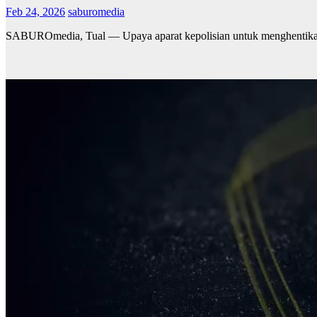
Feb 24, 2026
saburomedia
SABUROmedia, Tual — Upaya aparat kepolisian untuk menghentikan 