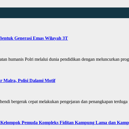
 Bentuk Generasi Emas Wilayah 3T
humanis Polri melalui dunia pendidikan dengan meluncurkan progr
Malra, Polisi Dalami Motif
di bergerak cepat melakukan pengejaran dan penangkapan terduga
tara Kelompok Pemuda Kompleks Fiditan Kampung Lama dan Kam