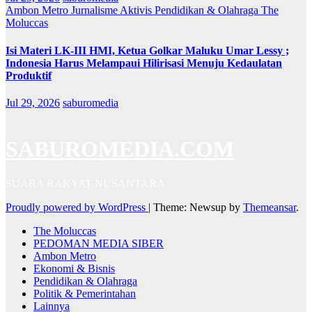
Ambon Metro
Jurnalisme Aktivis
Pendidikan & Olahraga
The
Moluccas
Isi Materi LK-III HMI, Ketua Golkar Maluku Umar Lessy ;
Indonesia Harus Melampaui Hilirisasi Menuju Kedaulatan
Produktif
Jul 29, 2026
saburomedia
SABUROMEDIA.COM
SUARA RAKYAT NUSANTARA
Proudly powered by WordPress
|
Theme: Newsup by
Themeansar
.
The Moluccas
PEDOMAN MEDIA SIBER
Ambon Metro
Ekonomi & Bisnis
Pendidikan & Olahraga
Politik & Pemerintahan
Lainnya